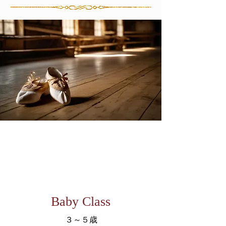
Baby Class
３～５歳