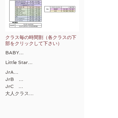
​クラス毎の時間割（各クラスの下
部をクリックして下さい）
BABY

木曜日　16:00-17:00

Little Star

土曜日　14:30-15:30
月曜日　17:00-18:15(週2回以
JrA

上）

月曜日　17:00-18:15(週2回以
JrB　

木曜日　17:00--18:15

上）

月曜日  17:00-18:30(ヴァリエー
JrC　

土曜日   15:30-16:45
火曜日　17:00-18:15　

ション）

月曜日 18:30-20:00(ヴァリエー
大人クラス

金曜日　17:00-18:15

火曜日  18:15-19:30 

ション）

火曜日　バレエ　10:30-12:00

土曜日　12:30-13:45
水曜日  17:00-18:15(キャラクター
火曜日  19:30-21:00

火曜日　ポワント基礎初級　
またはジャズ）

水曜日  18:30-19:45キャラクター
12:00-12:30
